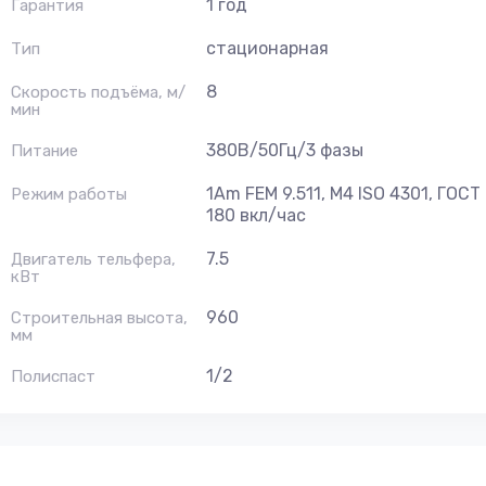
1 год
Гарантия
стационарная
Тип
8
Скорость подъёма, м/
мин
380В/50Гц/3 фазы
Питание
1Am FEM 9.511, M4 ISO 4301, ГОСТ
Режим работы
180 вкл/час
7.5
Двигатель тельфера,
кВт
960
Строительная высота,
мм
1/2
Полиспаст