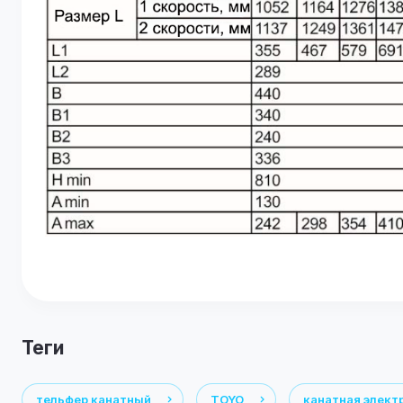
теги
тельфер канатный
TOYO
канатная элект