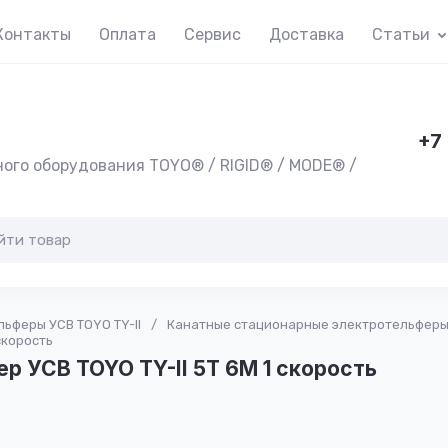
Контакты
Оплата
Сервис
Доставка
Статьи
+7
ого оборудования TOYO® / RIGID® / MODE® /
ьферы УСВ TOYO TY-II
/
Канатные стационарные электротельферы У
скорость
р УСВ TOYO TY-II 5T 6M 1 скорость