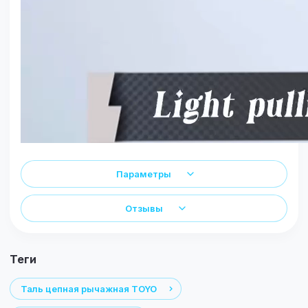
Параметры
Отзывы
теги
Таль цепная рычажная TOYO